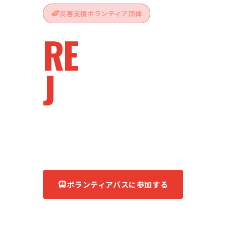
災害支援ボランティア団体
RE
vive
J
apan
被災地へ、ともに。
あなたの力が、復興の力になる。
ボランティアバスに参加する
団体について知る