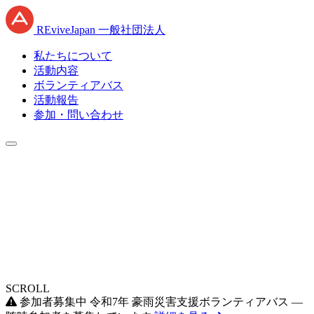
RE
vive
J
apan
一般社団法人
私たちについて
活動内容
ボランティアバス
活動報告
参加・問い合わせ
SCROLL
参加者募集中
令和7年 豪雨災害支援ボランティアバス —