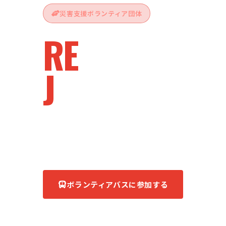
災害支援ボランティア団体
RE
vive
J
apan
被災地へ、ともに。
あなたの力が、復興の力になる。
ボランティアバスに参加する
団体について知る