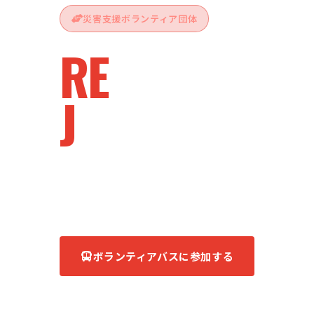
災害支援ボランティア団体
RE
vive
J
apan
被災地へ、ともに。
あなたの力が、復興の力になる。
ボランティアバスに参加する
団体について知る