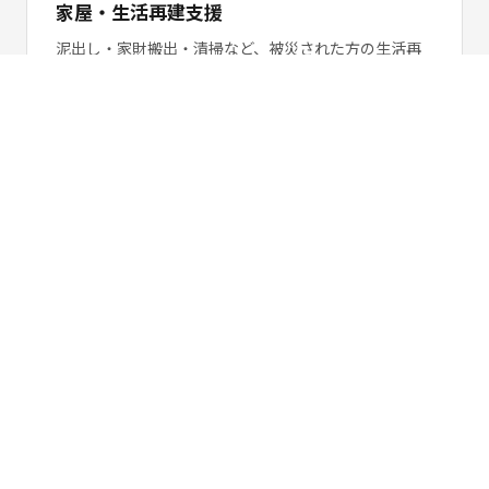
家屋・生活再建支援
泥出し・家財搬出・清掃など、被災された方の生活再
建に直結する現場作業支援を行います。
勉強会・交流会
ボランティア活動の心構え・現場での動き方など、参
加者のスキルアップを目的とした勉強会・交流会を定
期開催しています。