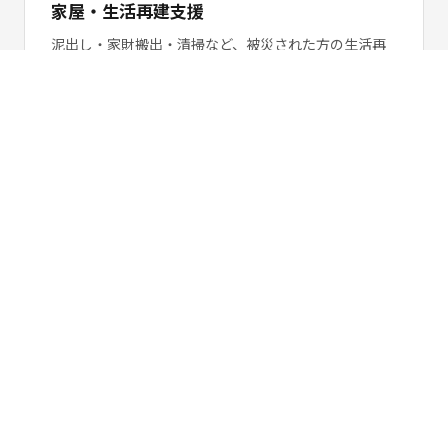
家屋・生活再建支援
泥出し・家財搬出・清掃など、被災された方の生活再
建に直結する現場作業支援を行います。
勉強会・交流会
ボランティア活動の心構え・現場での動き方など、参
加者のスキルアップを目的とした勉強会・交流会を定
期開催しています。