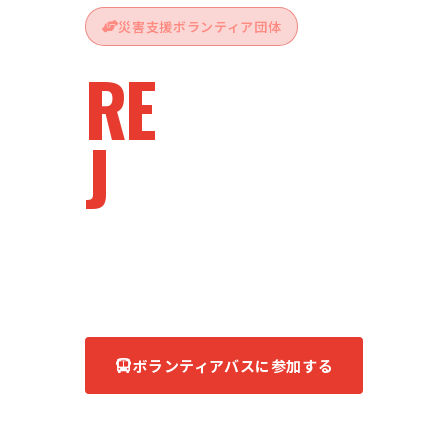
災害支援ボランティア団体
RE
vive
J
apan
被災地へ、ともに。
あなたの力が、復興の力になる。
ボランティアバスに参加する
団体について知る