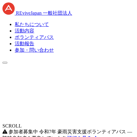
RE
vive
J
apan
一般社団法人
私たちについて
活動内容
ボランティアバス
活動報告
参加・問い合わせ
SCROLL
参加者募集中
令和7年 豪雨災害支援ボランティアバス —