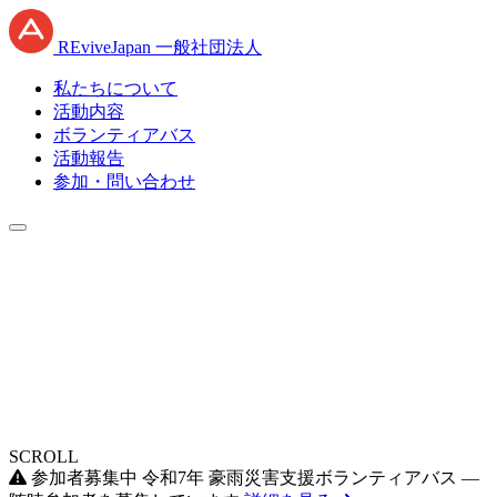
RE
vive
J
apan
一般社団法人
私たちについて
活動内容
ボランティアバス
活動報告
参加・問い合わせ
SCROLL
参加者募集中
令和7年 豪雨災害支援ボランティアバス —