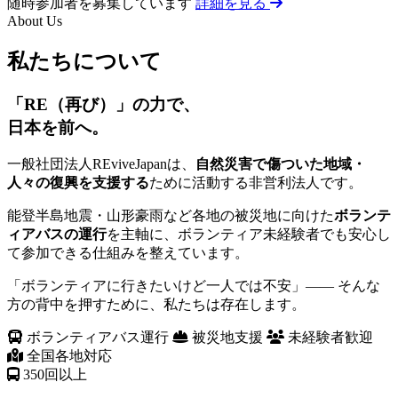
随時参加者を募集しています
詳細を見る
About Us
私たちについて
「RE（再び）」の力で、
日本を前へ。
一般社団法人REviveJapanは、
自然災害で傷ついた地域・
人々の復興を支援する
ために活動する非営利法人です。
能登半島地震・山形豪雨など各地の被災地に向けた
ボランテ
ィアバスの運行
を主軸に、ボランティア未経験者でも安心し
て参加できる仕組みを整えています。
「ボランティアに行きたいけど一人では不安」—— そんな
方の背中を押すために、私たちは存在します。
ボランティアバス運行
被災地支援
未経験者歓迎
全国各地対応
350
回以上