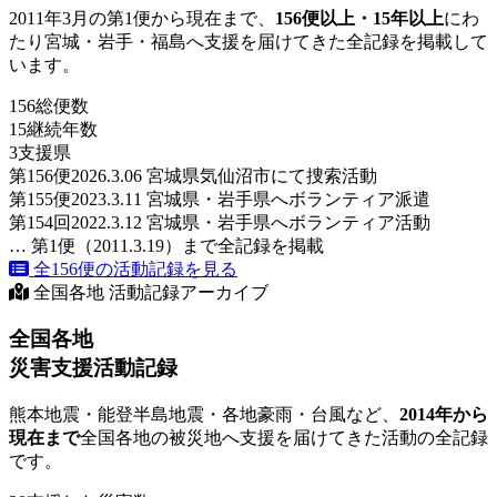
2011年3月の第1便から現在まで、
156便以上・15年以上
にわ
たり宮城・岩手・福島へ支援を届けてきた全記録を掲載して
います。
156
総便数
15
継続年数
3
支援県
第156便
2026.3.06 宮城県気仙沼市にて捜索活動
第155便
2023.3.11 宮城県・岩手県へボランティア派遣
第154回
2022.3.12 宮城県・岩手県へボランティア活動
… 第1便（2011.3.19）まで全記録を掲載
全156便の活動記録を見る
全国各地 活動記録アーカイブ
全国各地
災害支援活動記録
熊本地震・能登半島地震・各地豪雨・台風など、
2014年から
現在まで
全国各地の被災地へ支援を届けてきた活動の全記録
です。