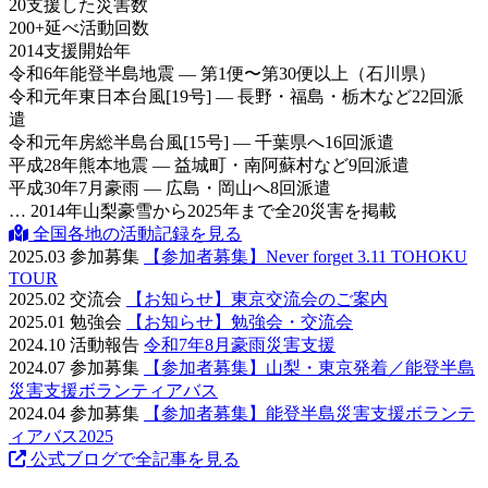
20
支援した災害数
200
+
延べ活動回数
2014
支援開始年
令和6年
能登半島地震 — 第1便〜第30便以上（石川県）
令和元年
東日本台風[19号] — 長野・福島・栃木など22回派
遣
令和元年
房総半島台風[15号] — 千葉県へ16回派遣
平成28年
熊本地震 — 益城町・南阿蘇村など9回派遣
平成30年
7月豪雨 — 広島・岡山へ8回派遣
… 2014年山梨豪雪から2025年まで全20災害を掲載
全国各地の活動記録を見る
2025.03
参加募集
【参加者募集】Never forget 3.11 TOHOKU
TOUR
2025.02
交流会
【お知らせ】東京交流会のご案内
2025.01
勉強会
【お知らせ】勉強会・交流会
2024.10
活動報告
令和7年8月豪雨災害支援
2024.07
参加募集
【参加者募集】山梨・東京発着／能登半島
災害支援ボランティアバス
2024.04
参加募集
【参加者募集】能登半島災害支援ボランテ
ィアバス2025
公式ブログで全記事を見る