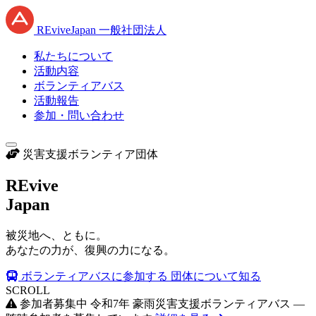
RE
vive
J
apan
一般社団法人
私たちについて
活動内容
ボランティアバス
活動報告
参加・問い合わせ
災害支援ボランティア団体
RE
vive
J
apan
被災地へ、ともに。
あなたの力が、復興の力になる。
ボランティアバスに参加する
団体について知る
SCROLL
参加者募集中
令和7年 豪雨災害支援ボランティアバス —