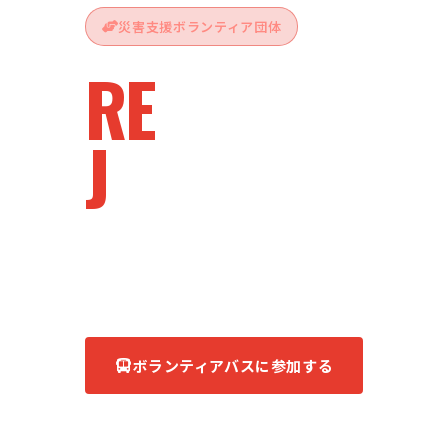
災害支援ボランティア団体
RE
vive
J
apan
被災地へ、ともに。
あなたの力が、復興の力になる。
ボランティアバスに参加する
団体について知る