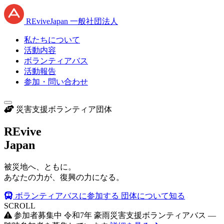
RE
vive
J
apan
一般社団法人
私たちについて
活動内容
ボランティアバス
活動報告
参加・問い合わせ
災害支援ボランティア団体
RE
vive
J
apan
被災地へ、ともに。
あなたの力が、復興の力になる。
ボランティアバスに参加する
団体について知る
SCROLL
参加者募集中
令和7年 豪雨災害支援ボランティアバス —