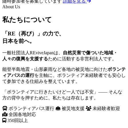
随時参加者を募集しています
詳細を見る
About Us
私たちについて
「RE（再び）」の力で、
日本を前へ。
一般社団法人REviveJapanは、
自然災害で傷ついた地域・
人々の復興を支援する
ために活動する非営利法人です。
能登半島地震・山形豪雨など各地の被災地に向けた
ボランテ
ィアバスの運行
を主軸に、ボランティア未経験者でも安心し
て参加できる仕組みを整えています。
「ボランティアに行きたいけど一人では不安」—— そんな
方の背中を押すために、私たちは存在します。
ボランティアバス運行
被災地支援
未経験者歓迎
全国各地対応
350
回以上