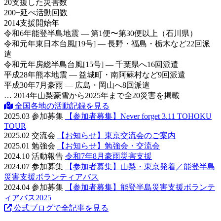
20
支援した災害数
200
+
延べ活動回数
2014
支援開始年
令和6年
能登半島地震 — 第1便〜第30便以上（石川県）
令和元年
東日本台風[19号] — 長野・福島・栃木など22回派
遣
令和元年
房総半島台風[15号] — 千葉県へ16回派遣
平成28年
熊本地震 — 益城町・南阿蘇村など9回派遣
平成30年
7月豪雨 — 広島・岡山へ8回派遣
… 2014年山梨豪雪から2025年まで全20災害を掲載
全国各地の活動記録を見る
2025.03
参加募集
【参加者募集】Never forget 3.11 TOHOKU
TOUR
2025.02
交流会
【お知らせ】東京交流会のご案内
2025.01
勉強会
【お知らせ】勉強会・交流会
2024.10
活動報告
令和7年8月豪雨災害支援
2024.07
参加募集
【参加者募集】山梨・東京発着／能登半島
災害支援ボランティアバス
2024.04
参加募集
【参加者募集】能登半島災害支援ボランテ
ィアバス2025
公式ブログで全記事を見る