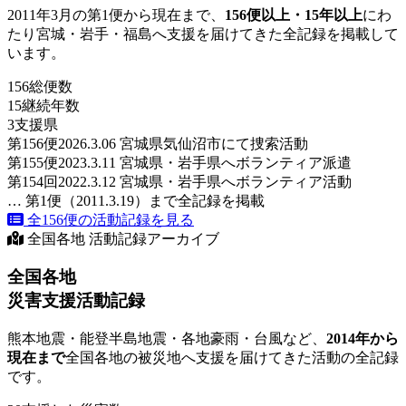
2011年3月の第1便から現在まで、
156便以上・15年以上
にわ
たり宮城・岩手・福島へ支援を届けてきた全記録を掲載して
います。
156
総便数
15
継続年数
3
支援県
第156便
2026.3.06 宮城県気仙沼市にて捜索活動
第155便
2023.3.11 宮城県・岩手県へボランティア派遣
第154回
2022.3.12 宮城県・岩手県へボランティア活動
… 第1便（2011.3.19）まで全記録を掲載
全156便の活動記録を見る
全国各地 活動記録アーカイブ
全国各地
災害支援活動記録
熊本地震・能登半島地震・各地豪雨・台風など、
2014年から
現在まで
全国各地の被災地へ支援を届けてきた活動の全記録
です。