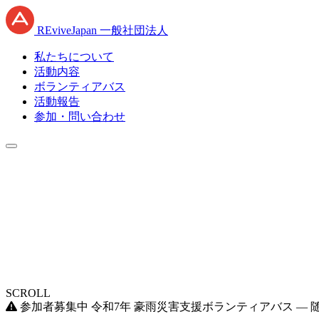
RE
vive
J
apan
一般社団法人
私たちについて
活動内容
ボランティアバス
活動報告
参加・問い合わせ
SCROLL
参加者募集中
令和7年 豪雨災害支援ボランティアバス —