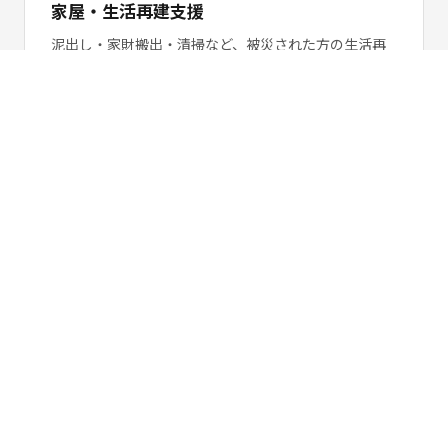
家屋・生活再建支援
泥出し・家財搬出・清掃など、被災された方の生活再
建に直結する現場作業支援を行います。
勉強会・交流会
ボランティア活動の心構え・現場での動き方など、参
加者のスキルアップを目的とした勉強会・交流会を定
期開催しています。