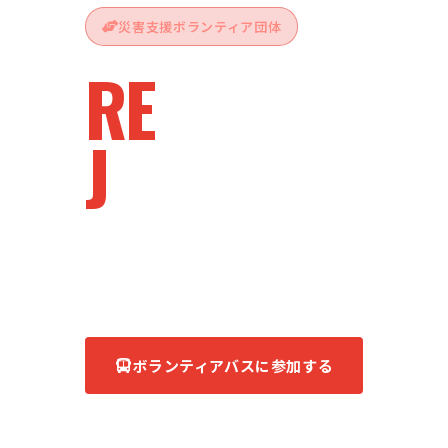
災害支援ボランティア団体
RE
vive
J
apan
被災地へ、ともに。
あなたの力が、復興の力になる。
ボランティアバスに参加する
団体について知る