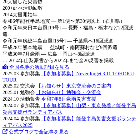
20
支援した災害数
200
+
延べ活動回数
2014
支援開始年
令和6年
能登半島地震 — 第1便〜第30便以上（石川県）
令和元年
東日本台風[19号] — 長野・福島・栃木など22回派
遣
令和元年
房総半島台風[15号] — 千葉県へ16回派遣
平成28年
熊本地震 — 益城町・南阿蘇村など9回派遣
平成30年
7月豪雨 — 広島・岡山へ8回派遣
… 2014年山梨豪雪から2025年まで全20災害を掲載
全国各地の活動記録を見る
2025.03
参加募集
【参加者募集】Never forget 3.11 TOHOKU
TOUR
2025.02
交流会
【お知らせ】東京交流会のご案内
2025.01
勉強会
【お知らせ】勉強会・交流会
2024.10
活動報告
令和7年8月豪雨災害支援
2024.07
参加募集
【参加者募集】山梨・東京発着／能登半島
災害支援ボランティアバス
2024.04
参加募集
【参加者募集】能登半島災害支援ボランテ
ィアバス2025
公式ブログで全記事を見る