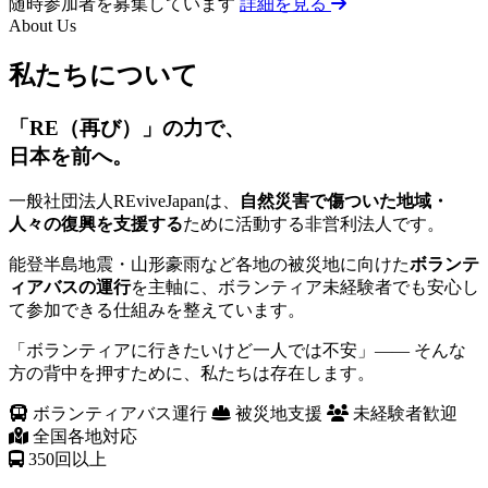
随時参加者を募集しています
詳細を見る
About Us
私たちについて
「RE（再び）」の力で、
日本を前へ。
一般社団法人REviveJapanは、
自然災害で傷ついた地域・
人々の復興を支援する
ために活動する非営利法人です。
能登半島地震・山形豪雨など各地の被災地に向けた
ボランテ
ィアバスの運行
を主軸に、ボランティア未経験者でも安心し
て参加できる仕組みを整えています。
「ボランティアに行きたいけど一人では不安」—— そんな
方の背中を押すために、私たちは存在します。
ボランティアバス運行
被災地支援
未経験者歓迎
全国各地対応
350
回以上