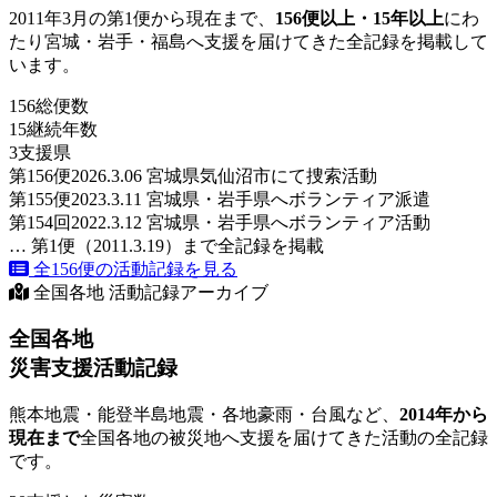
2011年3月の第1便から現在まで、
156便以上・15年以上
にわ
たり宮城・岩手・福島へ支援を届けてきた全記録を掲載して
います。
156
総便数
15
継続年数
3
支援県
第156便
2026.3.06 宮城県気仙沼市にて捜索活動
第155便
2023.3.11 宮城県・岩手県へボランティア派遣
第154回
2022.3.12 宮城県・岩手県へボランティア活動
… 第1便（2011.3.19）まで全記録を掲載
全156便の活動記録を見る
全国各地 活動記録アーカイブ
全国各地
災害支援活動記録
熊本地震・能登半島地震・各地豪雨・台風など、
2014年から
現在まで
全国各地の被災地へ支援を届けてきた活動の全記録
です。