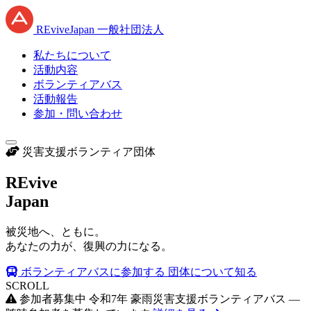
RE
vive
J
apan
一般社団法人
私たちについて
活動内容
ボランティアバス
活動報告
参加・問い合わせ
災害支援ボランティア団体
RE
vive
J
apan
被災地へ、ともに。
あなたの力が、復興の力になる。
ボランティアバスに参加する
団体について知る
SCROLL
参加者募集中
令和7年 豪雨災害支援ボランティアバス —