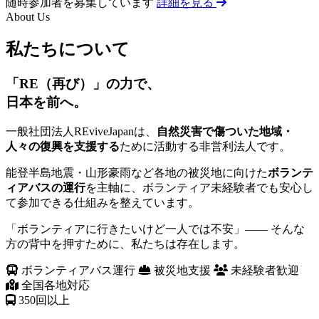
随時参加者を募集しています
詳細を見る
About Us
私たちについて
「RE（再び）」の力で、
日本を前へ。
一般社団法人REviveJapanは、
自然災害で傷ついた地域・
人々の復興を支援する
ために活動する非営利法人です。
能登半島地震・山形豪雨など各地の被災地に向けた
ボランテ
ィアバスの運行
を主軸に、ボランティア未経験者でも安心し
て参加できる仕組みを整えています。
「ボランティアに行きたいけど一人では不安」—— そんな
方の背中を押すために、私たちは存在します。
ボランティアバス運行
被災地支援
未経験者歓迎
全国各地対応
350
回以上