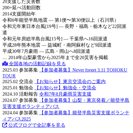
20
支援した災害数
200
+
延べ活動回数
2014
支援開始年
令和6年
能登半島地震 — 第1便〜第30便以上（石川県）
令和元年
東日本台風[19号] — 長野・福島・栃木など22回派
遣
令和元年
房総半島台風[15号] — 千葉県へ16回派遣
平成28年
熊本地震 — 益城町・南阿蘇村など9回派遣
平成30年
7月豪雨 — 広島・岡山へ8回派遣
… 2014年山梨豪雪から2025年まで全20災害を掲載
全国各地の活動記録を見る
2025.03
参加募集
【参加者募集】Never forget 3.11 TOHOKU
TOUR
2025.02
交流会
【お知らせ】東京交流会のご案内
2025.01
勉強会
【お知らせ】勉強会・交流会
2024.10
活動報告
令和7年8月豪雨災害支援
2024.07
参加募集
【参加者募集】山梨・東京発着／能登半島
災害支援ボランティアバス
2024.04
参加募集
【参加者募集】能登半島災害支援ボランテ
ィアバス2025
公式ブログで全記事を見る