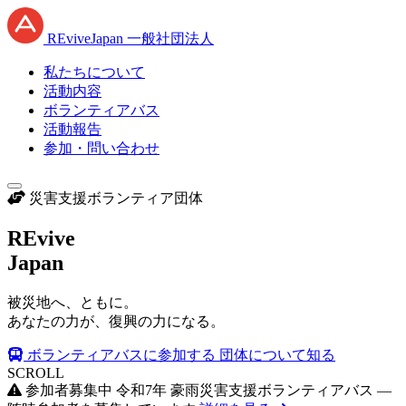
RE
vive
J
apan
一般社団法人
私たちについて
活動内容
ボランティアバス
活動報告
参加・問い合わせ
災害支援ボランティア団体
RE
vive
J
apan
被災地へ、ともに。
あなたの力が、復興の力になる。
ボランティアバスに参加する
団体について知る
SCROLL
参加者募集中
令和7年 豪雨災害支援ボランティアバス —