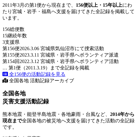
2011年3月の第1便から現在まで、
156便以上・15年以上
にわ
たり宮城・岩手・福島へ支援を届けてきた全記録を掲載して
います。
156
総便数
15
継続年数
3
支援県
第156便
2026.3.06 宮城県気仙沼市にて捜索活動
第155便
2023.3.11 宮城県・岩手県へボランティア派遣
第154回
2022.3.12 宮城県・岩手県へボランティア活動
… 第1便（2011.3.19）まで全記録を掲載
全156便の活動記録を見る
全国各地 活動記録アーカイブ
全国各地
災害支援活動記録
熊本地震・能登半島地震・各地豪雨・台風など、
2014年から
現在まで
全国各地の被災地へ支援を届けてきた活動の全記録
です。