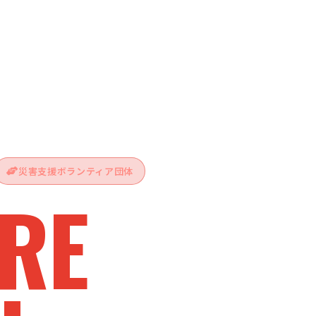
災害支援ボランティア団体
RE
vive