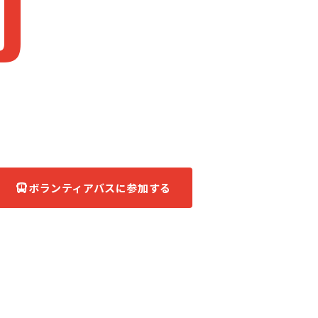
J
apan
被災地へ、ともに。
あなたの力が、復興の力になる。
ボランティアバスに参加する
団体について知る