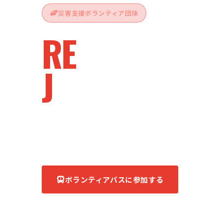
災害支援ボランティア団体
RE
vive
J
apan
被災地へ、ともに。
あなたの力が、復興の力になる。
ボランティアバスに参加する
団体について知る