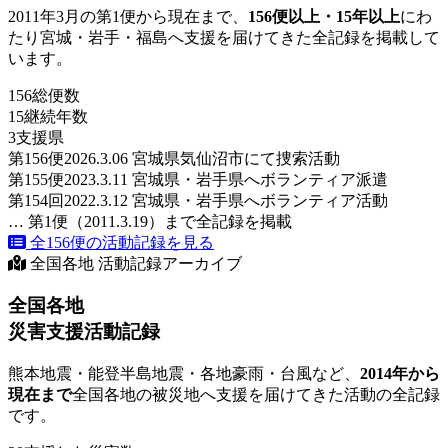
2011年3月の第1便から現在まで、
156便以上・15年以上
にわ
たり宮城・岩手・福島へ支援を届けてきた全記録を掲載して
います。
156
総便数
15
継続年数
3
支援県
第156便
2026.3.06 宮城県気仙沼市にて捜索活動
第155便
2023.3.11 宮城県・岩手県へボランティア派遣
第154回
2022.3.12 宮城県・岩手県へボランティア活動
… 第1便（2011.3.19）まで全記録を掲載
全156便の活動記録を見る
全国各地 活動記録アーカイブ
全国各地
災害支援活動記録
熊本地震・能登半島地震・各地豪雨・台風など、
2014年から
現在まで
全国各地の被災地へ支援を届けてきた活動の全記録
です。