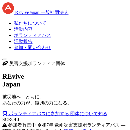
RE
vive
J
apan
一般社団法人
私たちについて
活動内容
ボランティアバス
活動報告
参加・問い合わせ
災害支援ボランティア団体
RE
vive
J
apan
被災地へ、ともに。
あなたの力が、復興の力になる。
ボランティアバスに参加する
団体について知る
SCROLL
参加者募集中
令和7年 豪雨災害支援ボランティアバス —