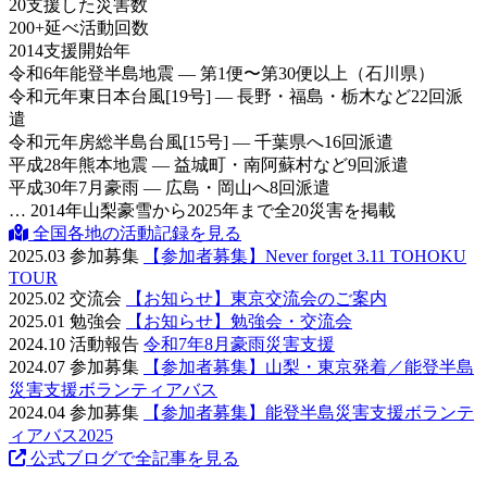
20
支援した災害数
200
+
延べ活動回数
2014
支援開始年
令和6年
能登半島地震 — 第1便〜第30便以上（石川県）
令和元年
東日本台風[19号] — 長野・福島・栃木など22回派
遣
令和元年
房総半島台風[15号] — 千葉県へ16回派遣
平成28年
熊本地震 — 益城町・南阿蘇村など9回派遣
平成30年
7月豪雨 — 広島・岡山へ8回派遣
… 2014年山梨豪雪から2025年まで全20災害を掲載
全国各地の活動記録を見る
2025.03
参加募集
【参加者募集】Never forget 3.11 TOHOKU
TOUR
2025.02
交流会
【お知らせ】東京交流会のご案内
2025.01
勉強会
【お知らせ】勉強会・交流会
2024.10
活動報告
令和7年8月豪雨災害支援
2024.07
参加募集
【参加者募集】山梨・東京発着／能登半島
災害支援ボランティアバス
2024.04
参加募集
【参加者募集】能登半島災害支援ボランテ
ィアバス2025
公式ブログで全記事を見る