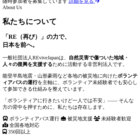
随時参加者を募集しています
詳細を見る
About Us
私たちについて
「RE（再び）」の力で、
日本を前へ。
一般社団法人REviveJapanは、
自然災害で傷ついた地域・
人々の復興を支援する
ために活動する非営利法人です。
能登半島地震・山形豪雨など各地の被災地に向けた
ボランテ
ィアバスの運行
を主軸に、ボランティア未経験者でも安心し
て参加できる仕組みを整えています。
「ボランティアに行きたいけど一人では不安」—— そんな
方の背中を押すために、私たちは存在します。
ボランティアバス運行
被災地支援
未経験者歓迎
全国各地対応
350
回以上