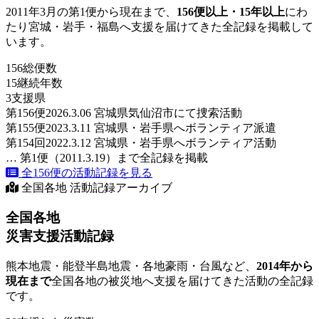
2011年3月の第1便から現在まで、
156便以上・15年以上
にわ
たり宮城・岩手・福島へ支援を届けてきた全記録を掲載して
います。
156
総便数
15
継続年数
3
支援県
第156便
2026.3.06 宮城県気仙沼市にて捜索活動
第155便
2023.3.11 宮城県・岩手県へボランティア派遣
第154回
2022.3.12 宮城県・岩手県へボランティア活動
… 第1便（2011.3.19）まで全記録を掲載
全156便の活動記録を見る
全国各地 活動記録アーカイブ
全国各地
災害支援活動記録
熊本地震・能登半島地震・各地豪雨・台風など、
2014年から
現在まで
全国各地の被災地へ支援を届けてきた活動の全記録
です。