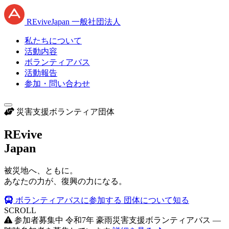
RE
vive
J
apan
一般社団法人
私たちについて
活動内容
ボランティアバス
活動報告
参加・問い合わせ
災害支援ボランティア団体
RE
vive
J
apan
被災地へ、ともに。
あなたの力が、復興の力になる。
ボランティアバスに参加する
団体について知る
SCROLL
参加者募集中
令和7年 豪雨災害支援ボランティアバス —