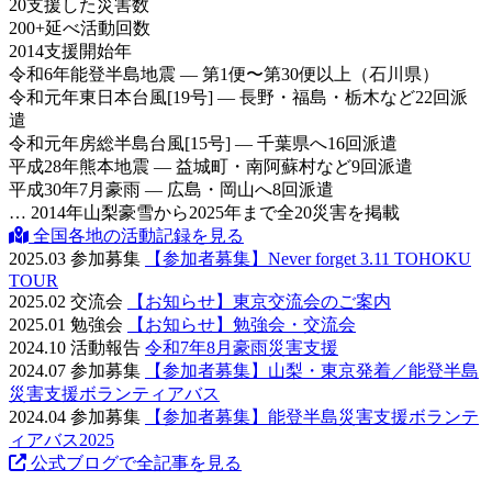
20
支援した災害数
200
+
延べ活動回数
2014
支援開始年
令和6年
能登半島地震 — 第1便〜第30便以上（石川県）
令和元年
東日本台風[19号] — 長野・福島・栃木など22回派
遣
令和元年
房総半島台風[15号] — 千葉県へ16回派遣
平成28年
熊本地震 — 益城町・南阿蘇村など9回派遣
平成30年
7月豪雨 — 広島・岡山へ8回派遣
… 2014年山梨豪雪から2025年まで全20災害を掲載
全国各地の活動記録を見る
2025.03
参加募集
【参加者募集】Never forget 3.11 TOHOKU
TOUR
2025.02
交流会
【お知らせ】東京交流会のご案内
2025.01
勉強会
【お知らせ】勉強会・交流会
2024.10
活動報告
令和7年8月豪雨災害支援
2024.07
参加募集
【参加者募集】山梨・東京発着／能登半島
災害支援ボランティアバス
2024.04
参加募集
【参加者募集】能登半島災害支援ボランテ
ィアバス2025
公式ブログで全記事を見る