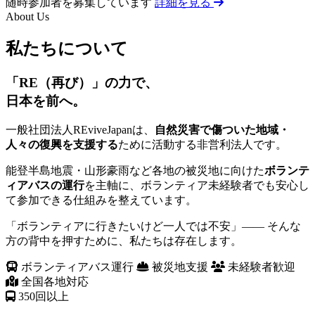
随時参加者を募集しています
詳細を見る
About Us
私たちについて
「RE（再び）」の力で、
日本を前へ。
一般社団法人REviveJapanは、
自然災害で傷ついた地域・
人々の復興を支援する
ために活動する非営利法人です。
能登半島地震・山形豪雨など各地の被災地に向けた
ボランテ
ィアバスの運行
を主軸に、ボランティア未経験者でも安心し
て参加できる仕組みを整えています。
「ボランティアに行きたいけど一人では不安」—— そんな
方の背中を押すために、私たちは存在します。
ボランティアバス運行
被災地支援
未経験者歓迎
全国各地対応
350
回以上