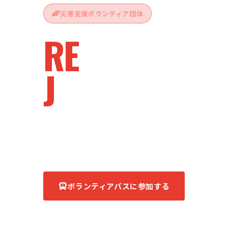
災害支援ボランティア団体
RE
vive
J
apan
被災地へ、ともに。
あなたの力が、復興の力になる。
ボランティアバスに参加する
団体について知る