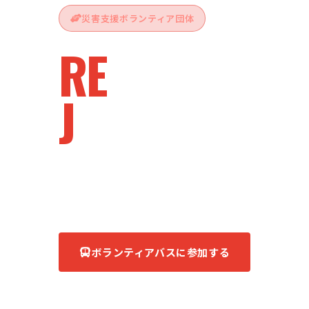
災害支援ボランティア団体
RE
vive
J
apan
被災地へ、ともに。
あなたの力が、復興の力になる。
ボランティアバスに参加する
団体について知る