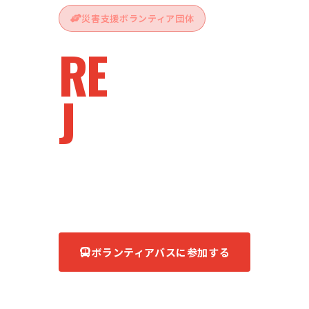
災害支援ボランティア団体
RE
vive
J
apan
被災地へ、ともに。
あなたの力が、復興の力になる。
ボランティアバスに参加する
団体について知る