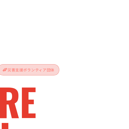
災害支援ボランティア団体
RE
vive