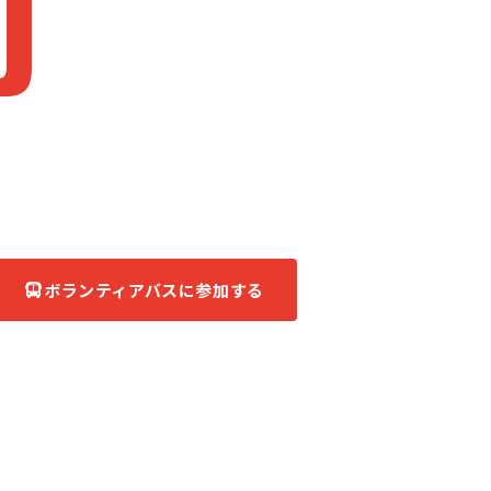
J
apan
被災地へ、ともに。
あなたの力が、復興の力になる。
ボランティアバスに参加する
団体について知る