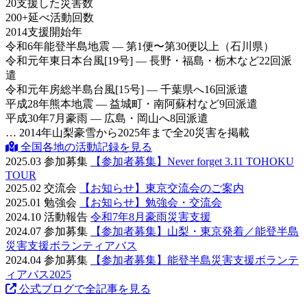
20
支援した災害数
200
+
延べ活動回数
2014
支援開始年
令和6年
能登半島地震 — 第1便〜第30便以上（石川県）
令和元年
東日本台風[19号] — 長野・福島・栃木など22回派
遣
令和元年
房総半島台風[15号] — 千葉県へ16回派遣
平成28年
熊本地震 — 益城町・南阿蘇村など9回派遣
平成30年
7月豪雨 — 広島・岡山へ8回派遣
… 2014年山梨豪雪から2025年まで全20災害を掲載
全国各地の活動記録を見る
2025.03
参加募集
【参加者募集】Never forget 3.11 TOHOKU
TOUR
2025.02
交流会
【お知らせ】東京交流会のご案内
2025.01
勉強会
【お知らせ】勉強会・交流会
2024.10
活動報告
令和7年8月豪雨災害支援
2024.07
参加募集
【参加者募集】山梨・東京発着／能登半島
災害支援ボランティアバス
2024.04
参加募集
【参加者募集】能登半島災害支援ボランテ
ィアバス2025
公式ブログで全記事を見る