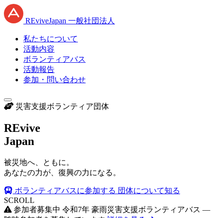
RE
vive
J
apan
一般社団法人
私たちについて
活動内容
ボランティアバス
活動報告
参加・問い合わせ
災害支援ボランティア団体
RE
vive
J
apan
被災地へ、ともに。
あなたの力が、復興の力になる。
ボランティアバスに参加する
団体について知る
SCROLL
参加者募集中
令和7年 豪雨災害支援ボランティアバス —