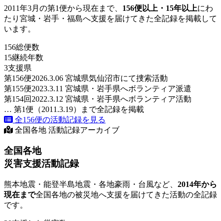
2011年3月の第1便から現在まで、
156便以上・15年以上
にわ
たり宮城・岩手・福島へ支援を届けてきた全記録を掲載して
います。
156
総便数
15
継続年数
3
支援県
第156便
2026.3.06 宮城県気仙沼市にて捜索活動
第155便
2023.3.11 宮城県・岩手県へボランティア派遣
第154回
2022.3.12 宮城県・岩手県へボランティア活動
… 第1便（2011.3.19）まで全記録を掲載
全156便の活動記録を見る
全国各地 活動記録アーカイブ
全国各地
災害支援活動記録
熊本地震・能登半島地震・各地豪雨・台風など、
2014年から
現在まで
全国各地の被災地へ支援を届けてきた活動の全記録
です。