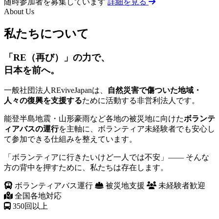
随時参加者を募集しています
詳細を見る
About Us
私たちについて
「RE（再び）」の力で、
日本を前へ。
一般社団法人REviveJapanは、
自然災害で傷ついた地域・
人々の復興を支援する
ために活動する非営利法人です。
能登半島地震・山形豪雨など各地の被災地に向けた
ボランテ
ィアバスの運行
を主軸に、ボランティア未経験者でも安心し
て参加できる仕組みを整えています。
「ボランティアに行きたいけど一人では不安」—— そんな
方の背中を押すために、私たちは存在します。
ボランティアバス運行
被災地支援
未経験者歓迎
全国各地対応
350
回以上