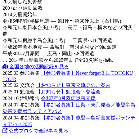
20
支援した災害数
200
+
延べ活動回数
2014
支援開始年
令和6年
能登半島地震 — 第1便〜第30便以上（石川県）
令和元年
東日本台風[19号] — 長野・福島・栃木など22回派
遣
令和元年
房総半島台風[15号] — 千葉県へ16回派遣
平成28年
熊本地震 — 益城町・南阿蘇村など9回派遣
平成30年
7月豪雨 — 広島・岡山へ8回派遣
… 2014年山梨豪雪から2025年まで全20災害を掲載
全国各地の活動記録を見る
2025.03
参加募集
【参加者募集】Never forget 3.11 TOHOKU
TOUR
2025.02
交流会
【お知らせ】東京交流会のご案内
2025.01
勉強会
【お知らせ】勉強会・交流会
2024.10
活動報告
令和7年8月豪雨災害支援
2024.07
参加募集
【参加者募集】山梨・東京発着／能登半島
災害支援ボランティアバス
2024.04
参加募集
【参加者募集】能登半島災害支援ボランテ
ィアバス2025
公式ブログで全記事を見る