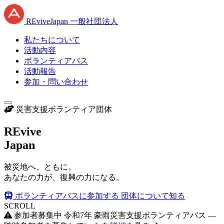
RE
vive
J
apan
一般社団法人
私たちについて
活動内容
ボランティアバス
活動報告
参加・問い合わせ
災害支援ボランティア団体
RE
vive
J
apan
被災地へ、ともに。
あなたの力が、復興の力になる。
ボランティアバスに参加する
団体について知る
SCROLL
参加者募集中
令和7年 豪雨災害支援ボランティアバス —