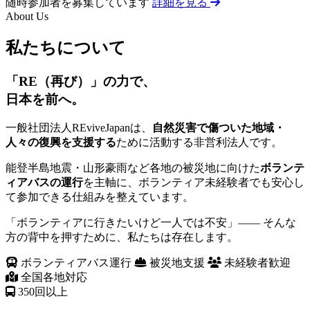
随時参加者を募集しています
詳細を見る
About Us
私たちについて
「RE（再び）」の力で、
日本を前へ。
一般社団法人REviveJapanは、
自然災害で傷ついた地域・
人々の復興を支援する
ために活動する非営利法人です。
能登半島地震・山形豪雨など各地の被災地に向けた
ボランテ
ィアバスの運行
を主軸に、ボランティア未経験者でも安心し
て参加できる仕組みを整えています。
「ボランティアに行きたいけど一人では不安」—— そんな
方の背中を押すために、私たちは存在します。
ボランティアバス運行
被災地支援
未経験者歓迎
全国各地対応
350
回以上