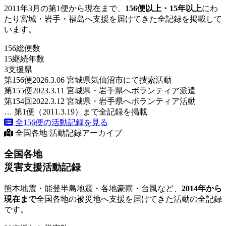
2011年3月の第1便から現在まで、
156便以上・15年以上
にわ
たり宮城・岩手・福島へ支援を届けてきた全記録を掲載して
います。
156
総便数
15
継続年数
3
支援県
第156便
2026.3.06 宮城県気仙沼市にて捜索活動
第155便
2023.3.11 宮城県・岩手県へボランティア派遣
第154回
2022.3.12 宮城県・岩手県へボランティア活動
… 第1便（2011.3.19）まで全記録を掲載
全156便の活動記録を見る
全国各地 活動記録アーカイブ
全国各地
災害支援活動記録
熊本地震・能登半島地震・各地豪雨・台風など、
2014年から
現在まで
全国各地の被災地へ支援を届けてきた活動の全記録
です。