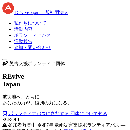
RE
vive
J
apan
一般社団法人
私たちについて
活動内容
ボランティアバス
活動報告
参加・問い合わせ
災害支援ボランティア団体
RE
vive
J
apan
被災地へ、ともに。
あなたの力が、復興の力になる。
ボランティアバスに参加する
団体について知る
SCROLL
参加者募集中
令和7年 豪雨災害支援ボランティアバス —