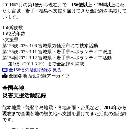
2011年3月の第1便から現在まで、
156便以上・15年以上
にわ
たり宮城・岩手・福島へ支援を届けてきた全記録を掲載して
います。
156
総便数
15
継続年数
3
支援県
第156便
2026.3.06 宮城県気仙沼市にて捜索活動
第155便
2023.3.11 宮城県・岩手県へボランティア派遣
第154回
2022.3.12 宮城県・岩手県へボランティア活動
… 第1便（2011.3.19）まで全記録を掲載
全156便の活動記録を見る
全国各地 活動記録アーカイブ
全国各地
災害支援活動記録
熊本地震・能登半島地震・各地豪雨・台風など、
2014年から
現在まで
全国各地の被災地へ支援を届けてきた活動の全記録
です。