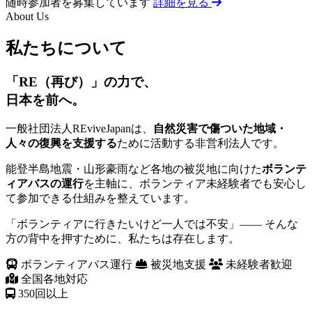
随時参加者を募集しています
詳細を見る
About Us
私たちについて
「RE（再び）」の力で、
日本を前へ。
一般社団法人REviveJapanは、
自然災害で傷ついた地域・
人々の復興を支援する
ために活動する非営利法人です。
能登半島地震・山形豪雨など各地の被災地に向けた
ボランテ
ィアバスの運行
を主軸に、ボランティア未経験者でも安心し
て参加できる仕組みを整えています。
「ボランティアに行きたいけど一人では不安」—— そんな
方の背中を押すために、私たちは存在します。
ボランティアバス運行
被災地支援
未経験者歓迎
全国各地対応
350
回以上