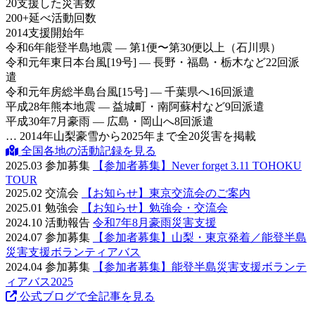
20
支援した災害数
200
+
延べ活動回数
2014
支援開始年
令和6年
能登半島地震 — 第1便〜第30便以上（石川県）
令和元年
東日本台風[19号] — 長野・福島・栃木など22回派
遣
令和元年
房総半島台風[15号] — 千葉県へ16回派遣
平成28年
熊本地震 — 益城町・南阿蘇村など9回派遣
平成30年
7月豪雨 — 広島・岡山へ8回派遣
… 2014年山梨豪雪から2025年まで全20災害を掲載
全国各地の活動記録を見る
2025.03
参加募集
【参加者募集】Never forget 3.11 TOHOKU
TOUR
2025.02
交流会
【お知らせ】東京交流会のご案内
2025.01
勉強会
【お知らせ】勉強会・交流会
2024.10
活動報告
令和7年8月豪雨災害支援
2024.07
参加募集
【参加者募集】山梨・東京発着／能登半島
災害支援ボランティアバス
2024.04
参加募集
【参加者募集】能登半島災害支援ボランテ
ィアバス2025
公式ブログで全記事を見る