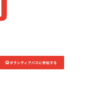
J
apan
被災地へ、ともに。
あなたの力が、復興の力になる。
ボランティアバスに参加する
団体について知る