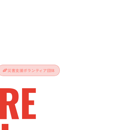
災害支援ボランティア団体
RE
vive