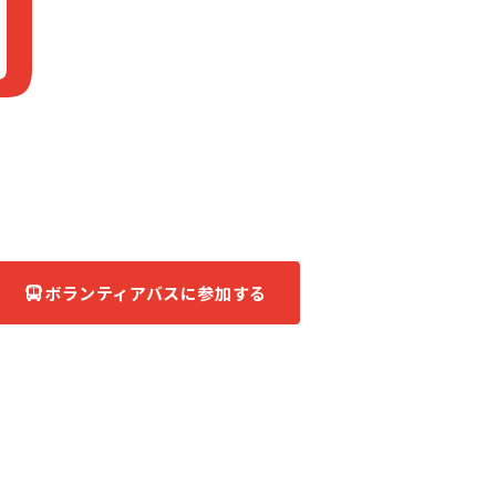
J
apan
被災地へ、ともに。
あなたの力が、復興の力になる。
ボランティアバスに参加する
団体について知る