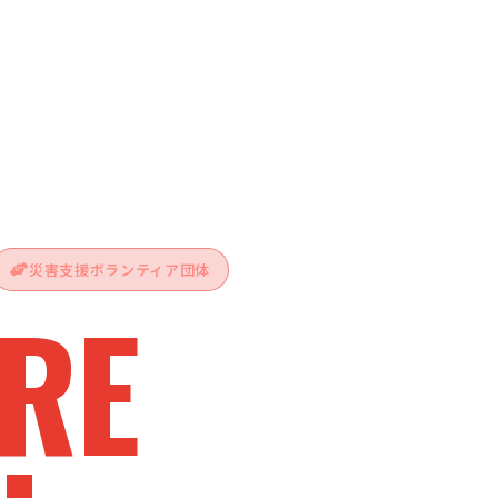
災害支援ボランティア団体
RE
vive