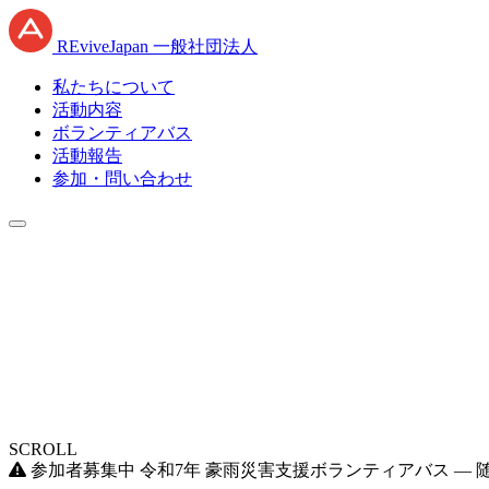
RE
vive
J
apan
一般社団法人
私たちについて
活動内容
ボランティアバス
活動報告
参加・問い合わせ
SCROLL
参加者募集中
令和7年 豪雨災害支援ボランティアバス —