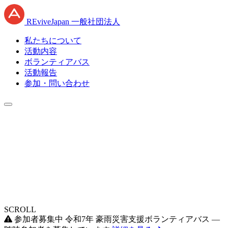
RE
vive
J
apan
一般社団法人
私たちについて
活動内容
ボランティアバス
活動報告
参加・問い合わせ
SCROLL
参加者募集中
令和7年 豪雨災害支援ボランティアバス —