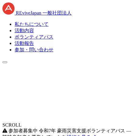
RE
vive
J
apan
一般社団法人
私たちについて
活動内容
ボランティアバス
活動報告
参加・問い合わせ
SCROLL
参加者募集中
令和7年 豪雨災害支援ボランティアバス —