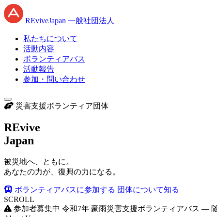
RE
vive
J
apan
一般社団法人
私たちについて
活動内容
ボランティアバス
活動報告
参加・問い合わせ
災害支援ボランティア団体
RE
vive
J
apan
被災地へ、ともに。
あなたの力が、復興の力になる。
ボランティアバスに参加する
団体について知る
SCROLL
参加者募集中
令和7年 豪雨災害支援ボランティアバス —