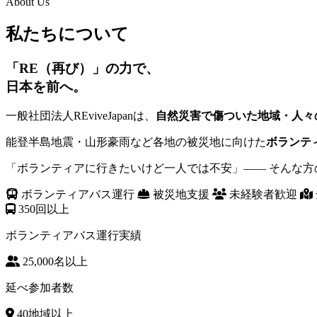
About Us
私たちについて
「RE（再び）」の力で、
日本を前へ。
一般社団法人REviveJapanは、
自然災害で傷ついた地域・人々
能登半島地震・山形豪雨など各地の被災地に向けた
ボランテ
「ボランティアに行きたいけど一人では不安」—— そんな
ボランティアバス運行
被災地支援
未経験者歓迎
350
回以上
ボランティアバス運行実績
25,000
名以上
延べ参加者数
40
地域以上