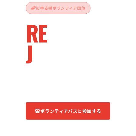
災害支援ボランティア団体
RE
vive
J
apan
被災地へ、ともに。
あなたの力が、復興の力になる。
ボランティアバスに参加する
団体について知る