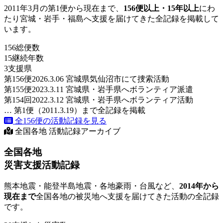
2011年3月の第1便から現在まで、
156便以上・15年以上
にわ
たり宮城・岩手・福島へ支援を届けてきた全記録を掲載して
います。
156
総便数
15
継続年数
3
支援県
第156便
2026.3.06 宮城県気仙沼市にて捜索活動
第155便
2023.3.11 宮城県・岩手県へボランティア派遣
第154回
2022.3.12 宮城県・岩手県へボランティア活動
… 第1便（2011.3.19）まで全記録を掲載
全156便の活動記録を見る
全国各地 活動記録アーカイブ
全国各地
災害支援活動記録
熊本地震・能登半島地震・各地豪雨・台風など、
2014年から
現在まで
全国各地の被災地へ支援を届けてきた活動の全記録
です。