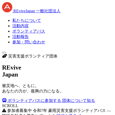
RE
vive
J
apan
一般社団法人
私たちについて
活動内容
ボランティアバス
活動報告
参加・問い合わせ
災害支援ボランティア団体
RE
vive
J
apan
被災地へ、ともに。
あなたの力が、復興の力になる。
ボランティアバスに参加する
団体について知る
SCROLL
参加者募集中
令和7年 豪雨災害支援ボランティアバス —