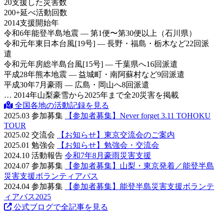
20
支援した災害数
200
+
延べ活動回数
2014
支援開始年
令和6年
能登半島地震 — 第1便〜第30便以上（石川県）
令和元年
東日本台風[19号] — 長野・福島・栃木など22回派
遣
令和元年
房総半島台風[15号] — 千葉県へ16回派遣
平成28年
熊本地震 — 益城町・南阿蘇村など9回派遣
平成30年
7月豪雨 — 広島・岡山へ8回派遣
… 2014年山梨豪雪から2025年まで全20災害を掲載
全国各地の活動記録を見る
2025.03
参加募集
【参加者募集】Never forget 3.11 TOHOKU
TOUR
2025.02
交流会
【お知らせ】東京交流会のご案内
2025.01
勉強会
【お知らせ】勉強会・交流会
2024.10
活動報告
令和7年8月豪雨災害支援
2024.07
参加募集
【参加者募集】山梨・東京発着／能登半島
災害支援ボランティアバス
2024.04
参加募集
【参加者募集】能登半島災害支援ボランテ
ィアバス2025
公式ブログで全記事を見る