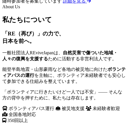
随時参加者を募集しています
詳細を見る
About Us
私たちについて
「RE（再び）」の力で、
日本を前へ。
一般社団法人REviveJapanは、
自然災害で傷ついた地域・
人々の復興を支援する
ために活動する非営利法人です。
能登半島地震・山形豪雨など各地の被災地に向けた
ボランテ
ィアバスの運行
を主軸に、ボランティア未経験者でも安心し
て参加できる仕組みを整えています。
「ボランティアに行きたいけど一人では不安」—— そんな
方の背中を押すために、私たちは存在します。
ボランティアバス運行
被災地支援
未経験者歓迎
全国各地対応
350
回以上