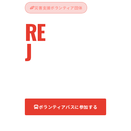
災害支援ボランティア団体
RE
vive
J
apan
被災地へ、ともに。
あなたの力が、復興の力になる。
ボランティアバスに参加する
団体について知る