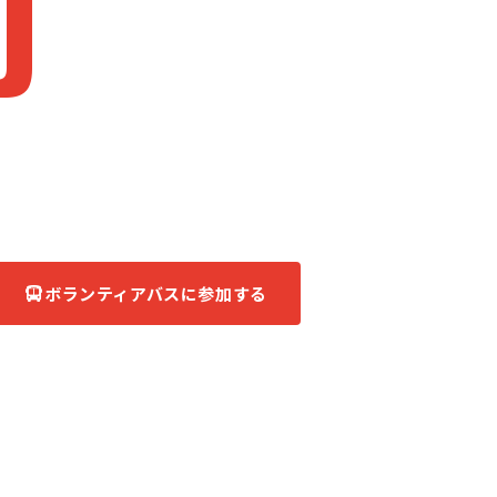
J
apan
被災地へ、ともに。
あなたの力が、復興の力になる。
ボランティアバスに参加する
団体について知る