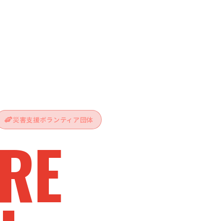
災害支援ボランティア団体
RE
vive