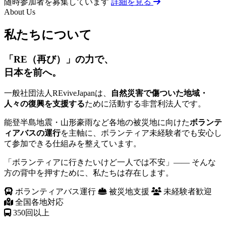
随時参加者を募集しています
詳細を見る
About Us
私たちについて
「RE（再び）」の力で、
日本を前へ。
一般社団法人REviveJapanは、
自然災害で傷ついた地域・
人々の復興を支援する
ために活動する非営利法人です。
能登半島地震・山形豪雨など各地の被災地に向けた
ボランテ
ィアバスの運行
を主軸に、ボランティア未経験者でも安心し
て参加できる仕組みを整えています。
「ボランティアに行きたいけど一人では不安」—— そんな
方の背中を押すために、私たちは存在します。
ボランティアバス運行
被災地支援
未経験者歓迎
全国各地対応
350
回以上