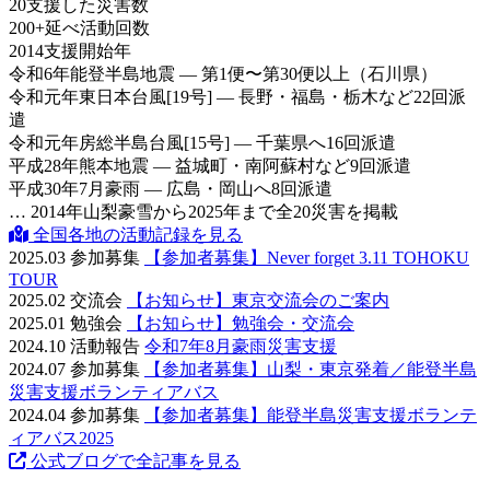
20
支援した災害数
200
+
延べ活動回数
2014
支援開始年
令和6年
能登半島地震 — 第1便〜第30便以上（石川県）
令和元年
東日本台風[19号] — 長野・福島・栃木など22回派
遣
令和元年
房総半島台風[15号] — 千葉県へ16回派遣
平成28年
熊本地震 — 益城町・南阿蘇村など9回派遣
平成30年
7月豪雨 — 広島・岡山へ8回派遣
… 2014年山梨豪雪から2025年まで全20災害を掲載
全国各地の活動記録を見る
2025.03
参加募集
【参加者募集】Never forget 3.11 TOHOKU
TOUR
2025.02
交流会
【お知らせ】東京交流会のご案内
2025.01
勉強会
【お知らせ】勉強会・交流会
2024.10
活動報告
令和7年8月豪雨災害支援
2024.07
参加募集
【参加者募集】山梨・東京発着／能登半島
災害支援ボランティアバス
2024.04
参加募集
【参加者募集】能登半島災害支援ボランテ
ィアバス2025
公式ブログで全記事を見る