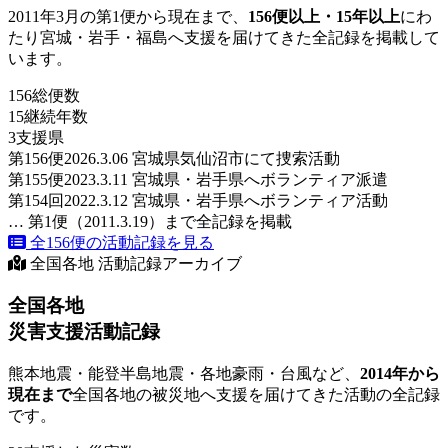
2011年3月の第1便から現在まで、
156便以上・15年以上
にわ
たり宮城・岩手・福島へ支援を届けてきた全記録を掲載して
います。
156
総便数
15
継続年数
3
支援県
第156便
2026.3.06 宮城県気仙沼市にて捜索活動
第155便
2023.3.11 宮城県・岩手県へボランティア派遣
第154回
2022.3.12 宮城県・岩手県へボランティア活動
… 第1便（2011.3.19）まで全記録を掲載
全156便の活動記録を見る
全国各地 活動記録アーカイブ
全国各地
災害支援活動記録
熊本地震・能登半島地震・各地豪雨・台風など、
2014年から
現在まで
全国各地の被災地へ支援を届けてきた活動の全記録
です。