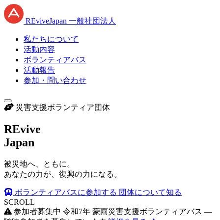
RE
vive
J
apan
一般社団法人
私たちについて
活動内容
ボランティアバス
活動報告
参加・問い合わせ
災害支援ボランティア団体
RE
vive
J
apan
被災地へ、ともに。
あなたの力が、復興の力になる。
ボランティアバスに参加する
団体について知る
SCROLL
参加者募集中
令和7年 豪雨災害支援ボランティアバス —