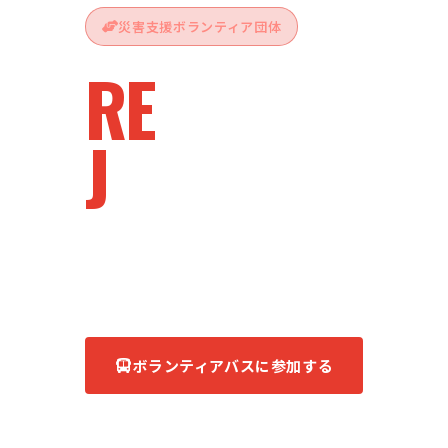
災害支援ボランティア団体
RE
vive
J
apan
被災地へ、ともに。
あなたの力が、復興の力になる。
ボランティアバスに参加する
団体について知る