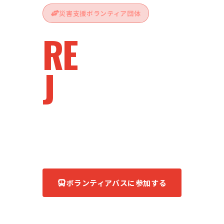
災害支援ボランティア団体
RE
vive
J
apan
被災地へ、ともに。
あなたの力が、復興の力になる。
ボランティアバスに参加する
団体について知る